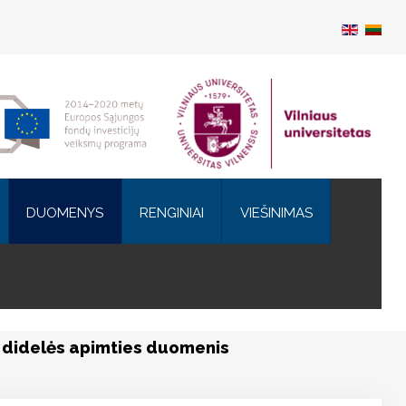
DUOMENYS
RENGINIAI
VIEŠINIMAS
s didelės apimties duomenis