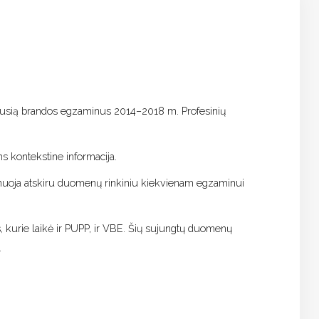
kiusią brandos egzaminus 2014–2018 m. Profesinių
s kontekstine informacija.
ponuoja atskiru duomenų rinkiniu kiekvienam egzaminui
kurie laikė ir PUPP, ir VBE. Šių sujungtų duomenų
.