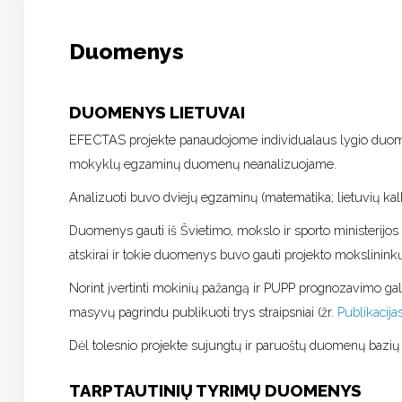
Viešinimas
Duomenys
Kontaktai
DUOMENYS LIETUVAI
EFECTAS projekte panaudojome individualaus lygio duomen
mokyklų egzaminų duomenų neanalizuojame.
Analizuoti buvo dviejų egzaminų (matematika; lietuvių kal
Duomenys gauti iš Švietimo, mokslo ir sporto ministerijo
atskirai ir tokie duomenys buvo gauti projekto mokslininkų
Norint įvertinti mokinių pažangą ir PUPP prognozavimo g
masyvų pagrindu publikuoti trys straipsniai (žr.
Publikacija
Dėl tolesnio projekte sujungtų ir paruoštų duomenų bazi
TARPTAUTINIŲ TYRIMŲ DUOMENYS