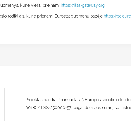
duomenys, kurie viešai prieinami
https://ilsa-gateway.org
.
kslo rodikliais, kurie prienami Eurostat duomenų bazėje
https://ec.eu
Projektas bendrai finansuotas iš Europos socialinio fon
0018) / LSS-250000-57) pagal dotacijos sutartį su Liet