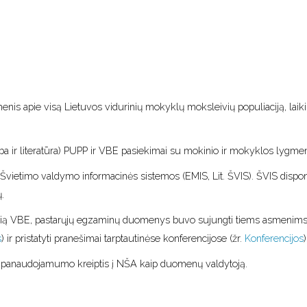
is apie visą Lietuvos vidurinių mokyklų moksleivių populiaciją, lai
ba ir literatūra) PUPP ir VBE pasiekimai su mokinio ir mokyklos lygmen
s Švietimo valdymo informacinės sistemos (EMIS, Lit. ŠVIS). ŠVIS dis
.
alią VBE, pastarųjų egzaminų duomenys buvo sujungti tiems asmenims, 
s
) ir pristatyti pranešimai tarptautinėse konferencijose (žr.
Konferencijos
)
ų panaudojamumo kreiptis į NŠA kaip duomenų valdytoją.