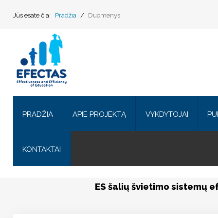
Jūs esate čia:
Pradžia
/
Duomenys
Pradžia
Apie projektą
Vykdytojai
PRADŽIA
APIE PROJEKTĄ
VYKDYTOJAI
PU
Publikacijos
Konferencijos
KONTAKTAI
Programinė įranga
ES šalių švietimo sistemų 
Duomenys
Renginiai