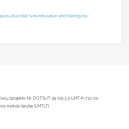
ropa.eu/eurostat/web/education-and-training/eu-
do lėšų (projekto Nr. DOTSUT-39 (09.3.3-LMT-K-712-01-
uvos mokslo taryba (LMTLT).