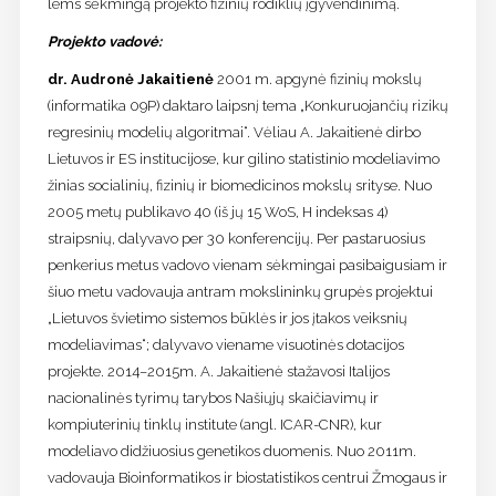
lems sėkmingą projekto fizinių rodiklių įgyvendinimą.
Projekto vadovė:
dr. Audronė Jakaitienė
2001 m. apgynė fizinių mokslų
(informatika 09P) daktaro laipsnį tema „Konkuruojančių rizikų
regresinių modelių algoritmai“. Vėliau A. Jakaitienė dirbo
Lietuvos ir ES institucijose, kur gilino statistinio modeliavimo
žinias socialinių, fizinių ir biomedicinos mokslų srityse. Nuo
2005 metų publikavo 40 (iš jų 15 WoS, H indeksas 4)
straipsnių, dalyvavo per 30 konferencijų. Per pastaruosius
penkerius metus vadovo vienam sėkmingai pasibaigusiam ir
šiuo metu vadovauja antram mokslininkų grupės projektui
„Lietuvos švietimo sistemos būklės ir jos įtakos veiksnių
modeliavimas“; dalyvavo viename visuotinės dotacijos
projekte. 2014–2015m. A. Jakaitienė stažavosi Italijos
nacionalinės tyrimų tarybos Našiųjų skaičiavimų ir
kompiuterinių tinklų institute (angl. ICAR-CNR), kur
modeliavo didžiuosius genetikos duomenis. Nuo 2011m.
vadovauja Bioinformatikos ir biostatistikos centrui Žmogaus ir