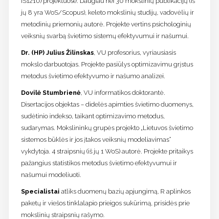
IS1210) projektuose. Daugiau nei 30 mokslinių publikacijų (iš
jų 8 yra WoS/Scopus), keleto mokslinių studijų, vadovėlių ir
metodinių priemonių autorė. Projekte vertins psichologinių
veiksnių svarbą švietimo sistemų efektyvumui ir našumui.
Dr. (HP) Julius Žilinskas
, VU profesorius, vyriausiasis
mokslo darbuotojas. Projekte pasiūlys optimizavimu grįstus
metodus švietimo efektyvumo ir našumo analizei.
Dovilė Stumbrienė
, VU informatikos doktorantė.
Disertacijos objektas – didelės apimties švietimo duomenys,
sudėtinio indekso, taikant optimizavimo metodus,
sudarymas. Mokslininkų grupės projekto „Lietuvos švietimo
sistemos būklės ir jos įtakos veiksnių modeliavimas“
vykdytoja. 4 straipsnių (iš jų 1 WoS) autorė. Projekte pritaikys
pažangius statistikos metodus švietimo efektyvumui ir
našumui modeliuoti.
Specialistai
atliks duomenų bazių apjungimą, R aplinkos
paketų ir viešos tinklalapio prieigos sukūrimą, prisidės prie
mokslinių straipsnių rašymo.