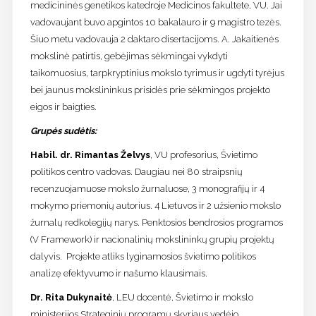
medicininės genetikos katedroje Medicinos fakultete, VU. Jai
vadovaujant buvo apgintos 10 bakalauro ir 9 magistro tezės.
Šiuo metu vadovauja 2 daktaro disertacijoms. A. Jakaitienės
mokslinė patirtis, gebėjimas sėkmingai vykdyti
taikomuosius, tarpkryptinius mokslo tyrimus ir ugdyti tyrėjus
bei jaunus mokslininkus prisidės prie sėkmingos projekto
eigos ir baigties.
Grupės sudėtis:
Habil. dr. Rimantas Želvys
, VU profesorius, Švietimo
politikos centro vadovas. Daugiau nei 80 straipsnių
recenzuojamuose mokslo žurnaluose, 3 monografijų ir 4
mokymo priemonių autorius. 4 Lietuvos ir 2 užsienio mokslo
žurnalų redkolegijų narys. Penktosios bendrosios programos
(V Framework) ir nacionalinių mokslininkų grupių projektų
dalyvis. Projekte atliks lyginamosios švietimo politikos
analizę efektyvumo ir našumo klausimais.
Dr. Rita Dukynaitė
, LEU docentė, Švietimo ir mokslo
ministerijos Strateginių programų skyriaus vedėjo