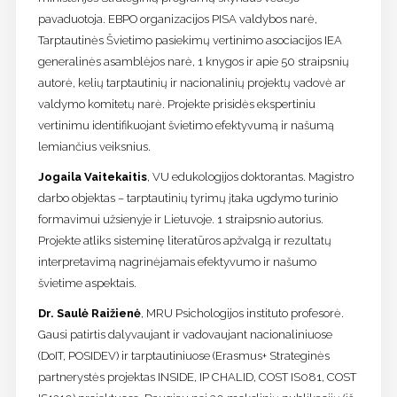
pavaduotoja. EBPO organizacijos PISA valdybos narė,
Tarptautinės Švietimo pasiekimų vertinimo asociacijos IEA
generalinės asamblėjos narė, 1 knygos ir apie 50 straipsnių
autorė, kelių tarptautinių ir nacionalinių projektų vadovė ar
valdymo komitetų narė. Projekte prisidės ekspertiniu
vertinimu identifikuojant švietimo efektyvumą ir našumą
lemiančius veiksnius.
Jogaila Vaitekaitis
, VU edukologijos doktorantas. Magistro
darbo objektas – tarptautinių tyrimų įtaka ugdymo turinio
formavimui užsienyje ir Lietuvoje. 1 straipsnio autorius.
Projekte atliks sisteminę literatūros apžvalgą ir rezultatų
interpretavimą nagrinėjamais efektyvumo ir našumo
švietime aspektais.
Dr. Saulė Raižienė
, MRU Psichologijos instituto profesorė.
Gausi patirtis dalyvaujant ir vadovaujant nacionaliniuose
(DoIT, POSIDEV) ir tarptautiniuose (Erasmus+ Strateginės
partnerystės projektas INSIDE, IP CHALID, COST IS081, COST