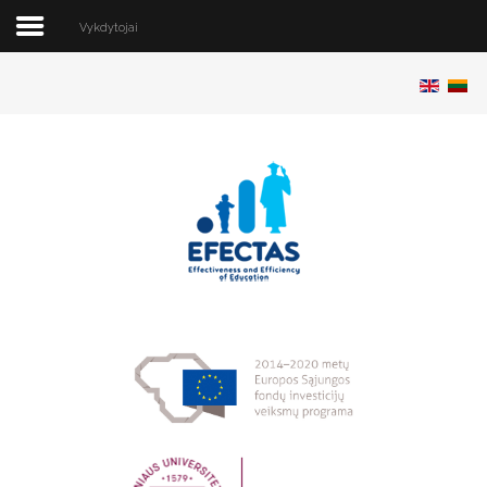
Vykdytojai
Pradžia
Apie projektą
Vykdytojai
Publikacijos
Konferencijos
Programinė įranga
Duomenys
Renginiai