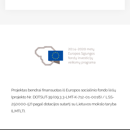
Projektas bendrai finansuotas iš Europos socialinio fondo lėšų
(projekto Nr. DOTSUT-39 (09.3.3-LMT-K-712-01-0018) / LSS-
250000-57) pagal dotacijos sutartį su Lietuvos mokslo taryba
(LMTLT).