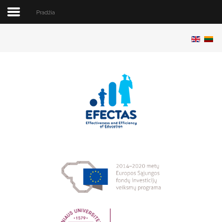
Pradžia
Pradžia
Apie projektą
Vykdytojai
Publikacijos
Konferencijos
Programinė įranga
Duomenys
Renginiai